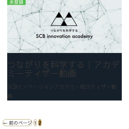
つながりを科学する｜アカデ
ミーティザー動画
SCBイノベーションアカデミー紹介ティザー動
画
Posts
←
前のページ
1
2
pagination